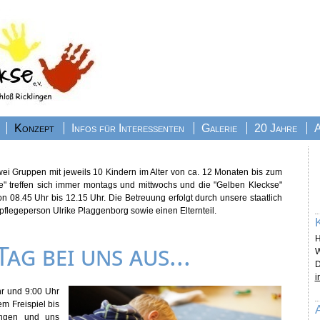
Konzept
Infos für Interessenten
Galerie
20 Jahre
ei Gruppen mit jeweils 10 Kindern im Alter von ca. 12 Monaten bis zum
se" treffen sich immer montags und mittwochs und die "Gelben Kleckse"
n 08.45 Uhr bis 12.15 Uhr. Die Betreuung erfolgt durch unsere staatlich
pflegeperson Ulrike Plaggenborg sowie einen Elternteil.
H
Tag bei uns aus...
W
D
i
r und 9:00 Uhr
em Freispiel bis
ingen und uns