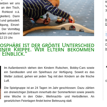
K
setzen wir uns
V
 an den Tisch,
3
 Rohkost o.ä.
keiten). Dann
I
t und gebastelt.
D
igung, Einzel-
 Der Vormittag
Garten und dann
12:15 Uhr.
W
mosphäre ist der größte Unterschied
D
einer Krippe. Wir Eltern bekommen
I
 Einblick."
Im Außenbereich stehen den Kindern Rutschen, Bobby-Cars sowie
ein Sandkasten und ein Spielhaus zur Verfügung. Soweit es das
Wetter zulässt, gehen wir jeden Tag mit den Kindern an die frische
Luft.
©
Die Spielgruppe ist an 24 Tagen im Jahr geschlossen. Dazu zählen
ein dreiwöchiger Zeitraum innerhalb der Sommerferien sowie jeweils
eine Woche in den Oster-, Weihnachts- und Herbstferien. An
gesetzlichen Feiertagen findet keine Betreuung statt.